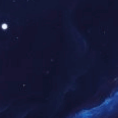
设备提供
重要生产制造船用甲板及舱室机械设备制造题材设备