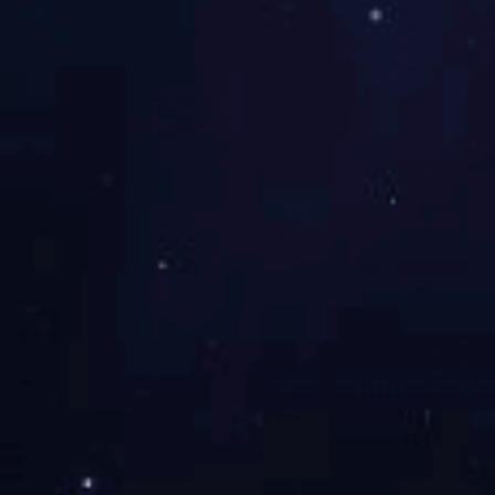
机器系列设备设备的主要的加工制造厂。近半年里，在各部人
原则化保持良好道德行为4A行业、昆明市科学创新型小中型
业，广东AAA级行业诚信登级、AAA级相似同城实用行业、广
查看更多
1990
年
1990年
公司成立
1000
万
1000万
注册资金