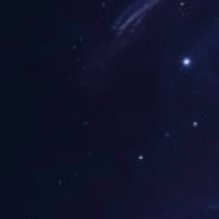
全部分类


舷外冷却器
厨房污物粉碎机
锚机、绞车
自由降落式救生艇降放装置(倒臂式救生艇架)
自由降落式救生艇降放装置
制氮机
压力水柜
消音器、火星熄灭器