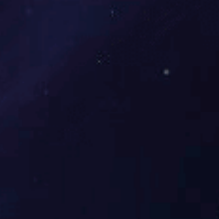
-爱游戏aiyouxi（
后迁址昆明经济增长系统性发展区。属我们油船工农业联营一员机构