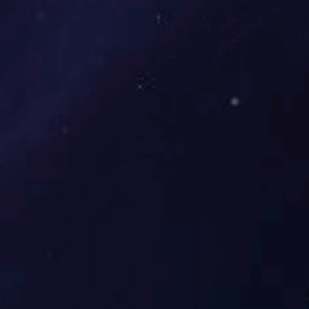
1
2
aiyouxi（中
下一行
网站爱游戏官方端网站登录入口
国）
爱游戏官方端网站登录入口-爱游戏aiyouxi（中
国）

公司简介
公司简介
资质荣誉
资质荣誉
爱游戏官方端网站登录入口
研究中心
生产设备
厂容厂貌
爱游戏官方
组织机构
产品展示

端网站登录
舱室机械
甲板机械
入口