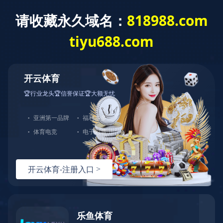
爱游戏官方端网站登录入口
中文版
产品展示
PRODUCTS
舱室机械
甲板机械
其他

网站爱游戏

Your location:
页面