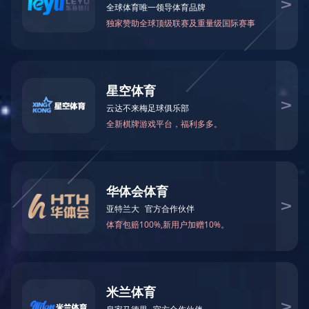
/
官方端网站
货品平台
/
舱室机
登录入口
产品展示
爱游戏官方
产品分类


端网站登录
○ 舱室机械
入口-爱游戏
○ 甲板机械
aiyouxi（中
○ 其他

国）
板冷
公司简介