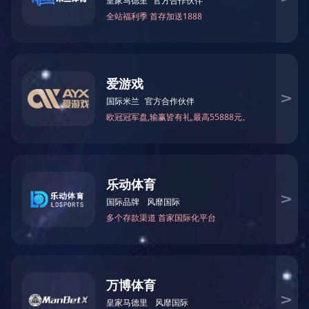
READ MORE


资质荣誉
20T行车
爱游戏官方
READ MORE


端网站登录
热井单元
入口
READ MORE

研究中心

热媒水供应装置
生产设备
READ MORE

厂容厂貌
