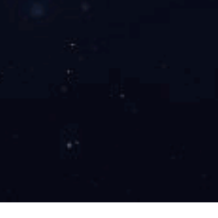
与我们合作
甲板机械
其他
新闻资讯
爱游戏官方
端网站登录
入口