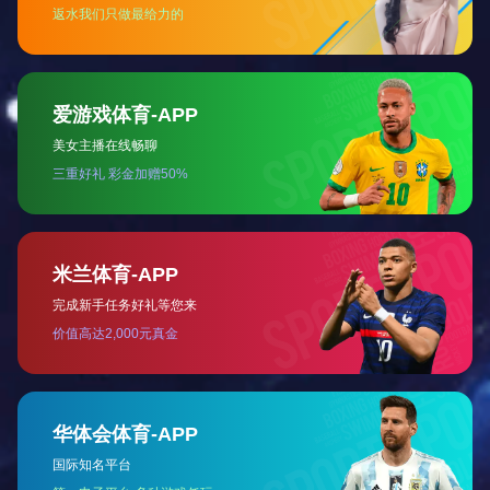

入口
加热盘管
READ MORE

行业动态

人力资源
空气瓶
READ MORE

人才理念

招聘信息
水滤器
联系我们
READ MORE


在线留言
油滤器