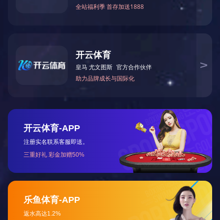
钛冷凝器
组织机构
READ MORE

产品展示

板式换热器
舱室机械
READ MORE

甲板机械

货食吊
其他
READ MORE

新闻资讯

爱游戏官方
机舱行车
READ MORE

端网站登录