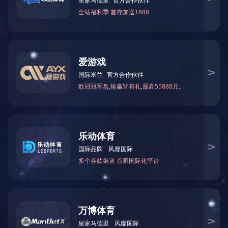
电设施铺设到港口码头，为
资质荣誉
靠泊船舶提供清洁能源
爱游戏官方
定义：
行业动态
发布公告时候：2016-01-13 17:35
端网站登录
冬季夕阳余晖，斜比着洪泽湖清澈的海面，100左右
艘货船，静悄悄地停泊在高良涧船闸前，错过着开闸通
入口
行证办理。河北连云港市灌南县3三岁的船民王双喜在岸
上踱着步，正等候着岸上的蓄电传动装置给自个儿船舱
的电瓶车电池蓄电，“电池充电一天，足够的五五天的活
研究中心
动工程用电。” 给船蓄电有啥福利?王双喜别说了算
第这笔精密细的“经济社会账”：很久很多年轮船烧汽油
生产设备
车取电，一年要花100多块大洋，现今有岸电提升装置蓄
电，月均下来了一年只需要二四十元，“省了每人钱
厂容厂貌
呢!”船闸的菅理方则别说了算第这笔差不多的“健康账”：
很久很多年深浅货轮船都用汽油车机发电站，霸气感