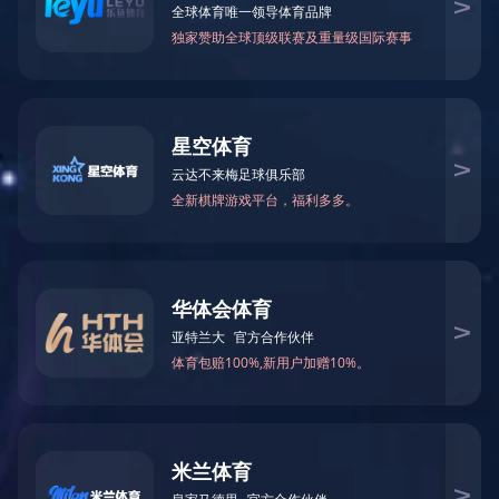
新闻图片信息
官方端网站
/
行业中动态展示
/
登录入口
最近很多用户问我，说江苏轮船用上手机电动充电桩轮船供电
局配套设施铺装到港口查询港口码头，为靠泊轮船带来清潔再
生资源
爱游戏官方
端网站登录
江苏船舶用上充电桩船舶供
电设施铺设到港口码头，为
入口-爱游戏
靠泊船舶提供清洁能源
aiyouxi（中
划分类别：
行业动态
分享事件： 2016-01-13 17:35
国）
江苏船舶用上充电桩船舶供
公司简介