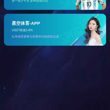
上个个:
辽宁运输船只用上快充桩运输船只送电体系推广
联系方式
到港口游艇码头游艇码头，为靠泊运输船只展示清潔电
力能源
下这个:
住客大吵大闹亚航故事关注:无全陪导游证游人取
代领队
网站爱游戏
Return
关联文章
官方端网站
热烈庆祝爱游戏官方端网站登录入口-爱游戏
登录入口
aiyouxi（中国） 网站上线！
爱游戏官方
爱游戏官方端网站登录入口-爱游戏aiyouxi（中国） 成立于
1990年，2001年改制后迁址南通经济技术开发区。属中国船舶
工业联营成员单位，中国船舶工业行业会员单位，为国内船用
端网站登录
甲板及舱室机械系列产品的主要生产厂家。
2021-12-28
入口-爱游戏
爱游戏官方端网站登录入口-爱游戏aiyouxi（中国）