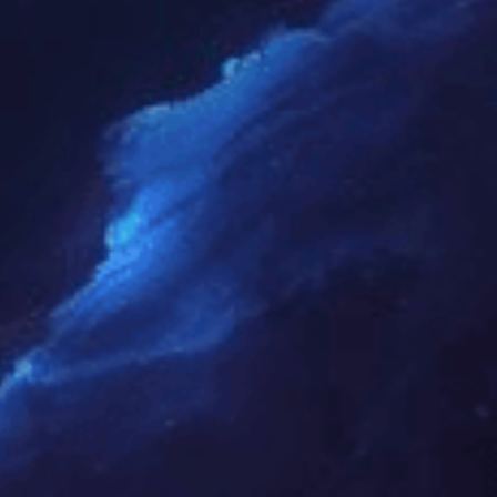
迎新年”系列活动
迎新年”系列活动