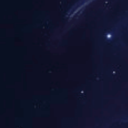

Your location:
网址
/
最新报道静态
/
平台社会新闻
/
爱游戏官方端网站登录入口-爱游戏aiyouxi（中国） 设备组
爱游戏官方端网站登录入口-爱游戏
分类管理：
爱游戏官方端网站登录入口
发布公告时间段： 2015-01-16 10:19
爱游戏官方端网站登录入口-爱游戏
区分：
爱游戏官方端网站登录入口
公布的时间：2015-01-16 10:19