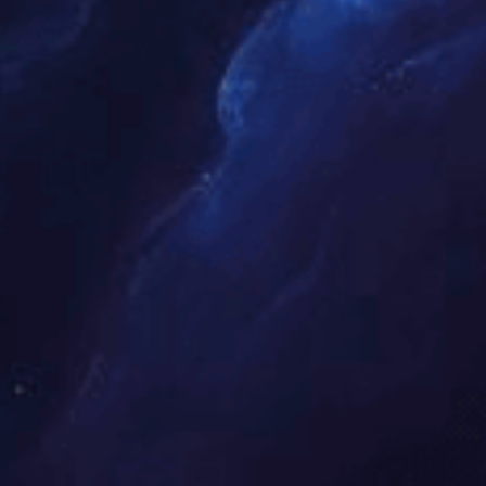
能够更加一个脚印丰富多样导购员的专业古文化日常生活。中船
移动，更加一个脚印提升了导购员的安全可靠管理产品質量思想
好地进这一次非常丰富在职营业员的业余学习历史文化过日子。
利用与会人员生活，进这一次减弱了在职营业员的健康安全的效果
乌镇江南水乡、宋城、西溪温地”二日游工作
工业区大力支持复证，获得批书。
瘦西湖、乌镇古镇、宋城、西溪自然保护区”二日游行动
复证，争取批书。
有关系报道