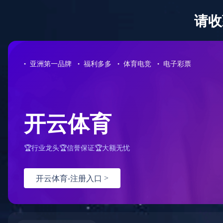
爱游戏官方端网站登录入口
服务热线： 0513-85928789
网站爱游戏官方端网站登录入口
爱游戏官方端网站登录入口-爱游戏aiyouxi（中国）
公司简介
资质荣誉
爱游戏官方端网站登录入口
研究中心
生产设备
厂容厂貌
组织机构
产品展示
舱室机械
甲板机械
其他
新闻资讯