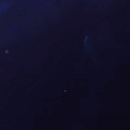
机制机构公会聚集了“迎元旦拔河竞争”，安全可靠管理、产品質
意识，增加了中小型企业人员激发力。
中船机戒集团公司商会团体了“迎春节拔河竞技”，健康安全的、
认知，减弱了企业主专业团体融入力。