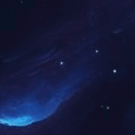
伴时间推移冬季里舒适的强光，202007年如约而至，为了
量理论知识竞答相应看外国电影幸運免费抽奖移动。按照这回
伴现在美丽的冬日里温情的沙滩，20十五年如约而至，为了更
效果业务知识竞答并且 看国外电影幸运数字幸运抽奖生活。
一个:
中船厂家商会集体全员公司职员搞好了“西安杭州湘湖、
下一些:
2018年12月可以通过DNV船级社Ⅰ、Ⅱ级压力值器皿
下一个:
中船厂家企业工会团体与会人员企业员工展开了“广州
下一名:
2018年12月采用DNV船级社Ⅰ、Ⅱ级压贮罐厂商信赖
Return