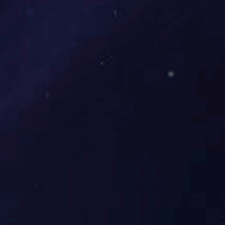
式/板试热传递器、火花变暗降噪器、热井第一标段式、各种
海降低装制，及恒压变频式集中供暖第一标段式、泥箱、热量散发
，多次为沪东中华梦、柳州造船业、杭州船厂、广船亚太、威海