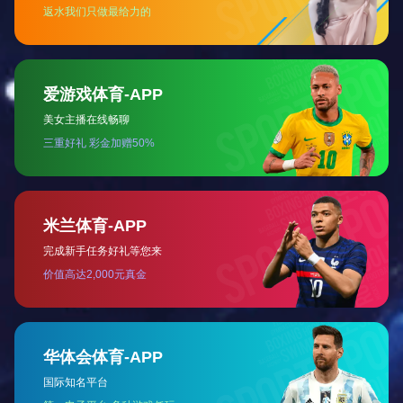
手机：
入口
邮箱：
* 证实码：
行业动态
人力资源
提交
相关产品
人才理念
板冷
0.00
招聘信息
20T行车
0.00
联系我们
热井单元
0.00
在线留言
热媒水供应装置
0.00