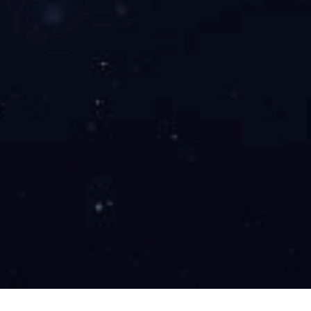
爱游戏官方端网站登录入口
行业动态
人力资源

甲板机械
人才理念
招聘信息
其他
联系我们

在线留言
新闻资讯
联系方式
© 2021 昆明中船机诫生产制造局限厂家
爱游戏官方
工艺支持软件：
与我们合作
端网站登录
入口