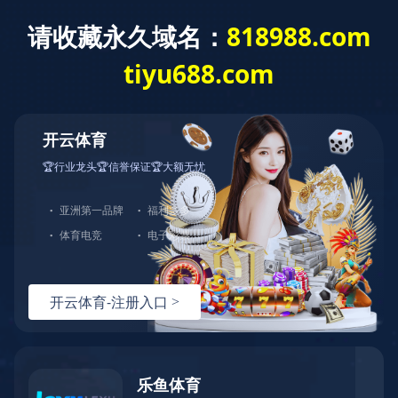
爱游戏官方端网站登录入口
中文版
舱室机械
甲板机械
其他


Your location:
设为爱游戏官方端网站登录入口
网站爱游戏
/
货品机构
/