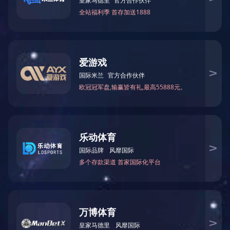
库存:
在线留言
资质荣誉
所属分类
返回列表

爱游戏官方
1
分享
资质荣誉
产品描述
端网站登录
参数
关键词:
板式热交换器
入口
消音器
热井单元
未找到相应参数组，请于后台属性模板中添加
研究中心
上一个
板冷
生产设备
下一个
热井单元
厂容厂貌
详情描述